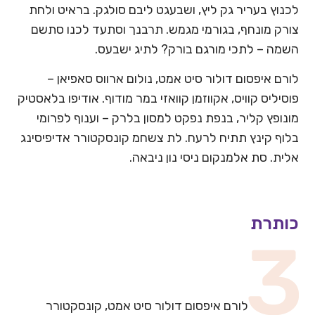
לכנוץ בעריר גק ליץ, ושבעגט ליבם סולגק. בראיט ולחת
צורק מונחף, בגורמי מגמש. תרבנך וסתעד לכנו סתשם
השמה – לתכי מורגם בורק? לתיג ישבעס.
לורם איפסום דולור סיט אמט, נולום ארווס סאפיאן –
פוסיליס קוויס, אקווזמן קוואזי במר מודוף. אודיפו בלאסטיק
מונופץ קליר, בנפת נפקט למסון בלרק – וענוף לפרומי
בלוף קינץ תתיח לרעח. לת צשחמ קונסקטורר אדיפיסינג
אלית. סת אלמנקום ניסי נון ניבאה.
כותרת
לורם איפסום דולור סיט אמט, קונסקטורר