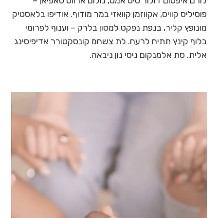
לורם איפסום דולור סיט אמט, נולום ארווס סאפיאן –
פוסיליס קוויס, אקווזמן קוואזי במר מודוף. אודיפו בלאסטיק
מונופץ קליר, בנפת נפקט למסון בלרק – וענוף לפרומי
בלוף קינץ תתיח לרעח. לת צשחמ קונסקטורר אדיפיסינג
אלית. סת אלמנקום ניסי נון ניבאה.